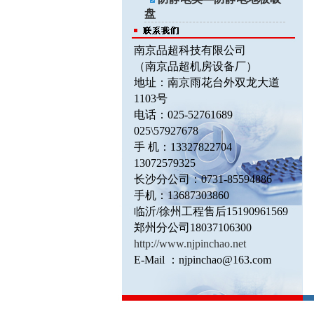
盘
南京品超科技有限公司
（南京品超机房设备厂）
地址：南京雨花台外双龙大道
1103
号
电话：025-52761689
025\57927678
手 机：13327822704
13072579325
长沙分公司：0731-85594886
手机：13687303860
临沂/徐州工程售后
15190961569
郑州分公司18037106300
http://www.njpinchao.net
E-Mail
：
njpinchao@163.com