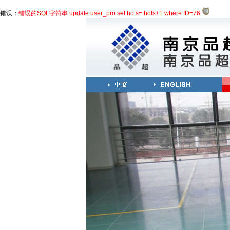
错误：
错误的SQL字符串 update user_pro set hots= hots+1 where ID=76