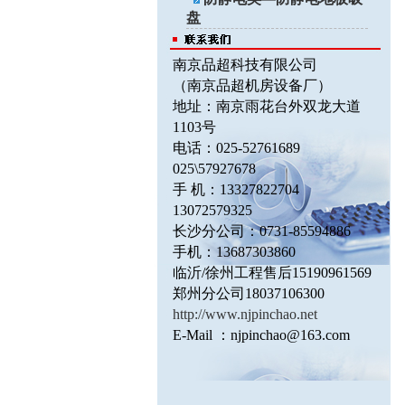
盘
南京品超科技有限公司
（南京品超机房设备厂）
地址：南京雨花台外双龙大道
1103
号
电话：025-52761689
025\57927678
手 机：13327822704
13072579325
长沙分公司：0731-85594886
手机：13687303860
临沂/徐州工程售后
15190961569
郑州分公司18037106300
http://www.njpinchao.net
E-Mail
：
njpinchao@163.com