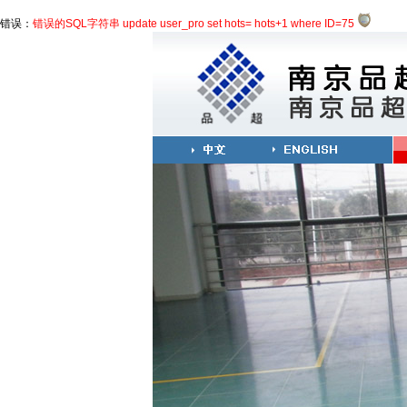
错误：
错误的SQL字符串 update user_pro set hots= hots+1 where ID=75